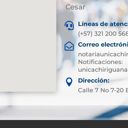
Cesar
Líneas de atenc

(+57) 321 200 56
Correo electrón

notariaunicach
Notificaciones:
unicachiriguan
Dirección:

Calle 7 No 7-20