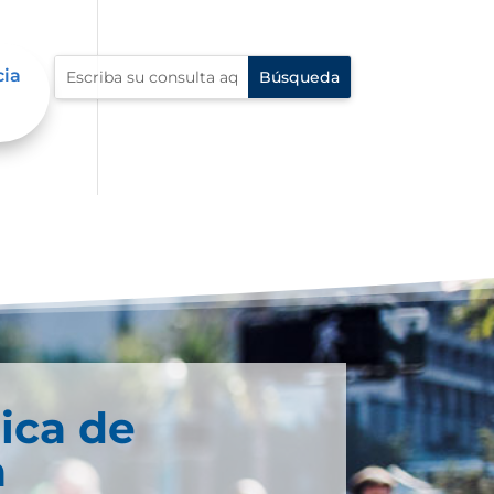
cia
ica de
a