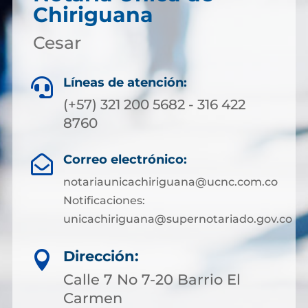
Chiriguana
Cesar
Líneas de atención:

(+57) 321 200 5682 - 316 422
8760
Correo electrónico:

notariaunicachiriguana@ucnc.com.co
Notificaciones:
unicachiriguana@supernotariado.gov.co
Dirección:

Calle 7 No 7-20 Barrio El
Carmen