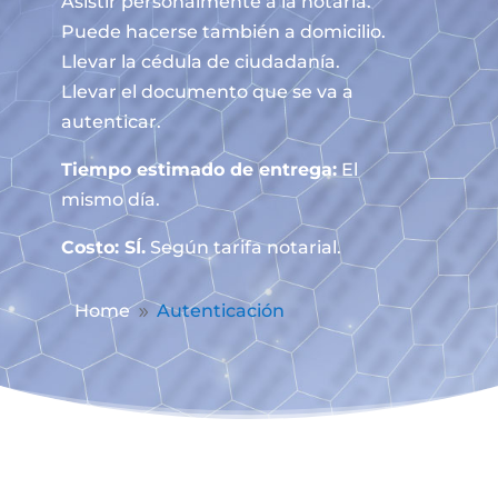
Asistir personalmente a la notaría.
Puede hacerse también a domicilio.
Llevar la cédula de ciudadanía.
Llevar el documento que se va a
autenticar.
Tiempo estimado de entrega:
El
mismo día.
Costo: SÍ.
Según tarifa notarial.
Home
Autenticación
9