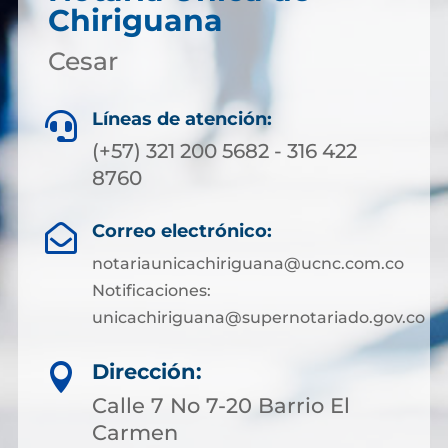
Chiriguana
Cesar
Líneas de atención:

(+57) 321 200 5682 - 316 422
8760
Correo electrónico:

notariaunicachiriguana@ucnc.com.co
Notificaciones:
unicachiriguana@supernotariado.gov.co
Dirección:

Calle 7 No 7-20 Barrio El
Carmen