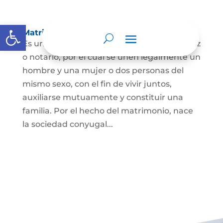
Abrir barra de herramientas
Matrimonio Civil
Es un contrato solemne celebrado ante juez
o notario, por el cual se unen legalmente un
hombre y una mujer o dos personas del
mismo sexo, con el fin de vivir juntos,
auxiliarse mutuamente y constituir una
familia. Por el hecho del matrimonio, nace
la sociedad conyugal...