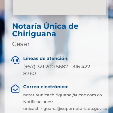
Notaría Única de
Chiriguana
Cesar
Líneas de atención:

(+57) 321 200 5682 - 316 422
8760
Correo electrónico:

notariaunicachiriguana@ucnc.com.co
Notificaciones:
unicachiriguana@supernotariado.gov.co