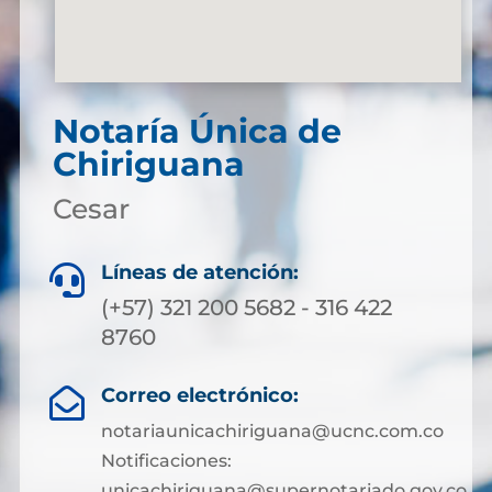
Notaría Única de
Chiriguana
Cesar
Líneas de atención:

(+57) 321 200 5682 - 316 422
8760
Correo electrónico:

notariaunicachiriguana@ucnc.com.co
Notificaciones:
unicachiriguana@supernotariado.gov.co