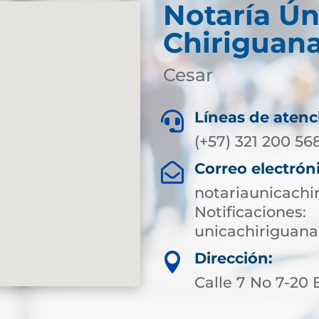
Notaría Ún
Chiriguan
Cesar
Líneas de atenc

(+57) 321 200 56
Correo electrón

notariaunicach
Notificaciones:
unicachiriguan
Dirección:

Calle 7 No 7-20