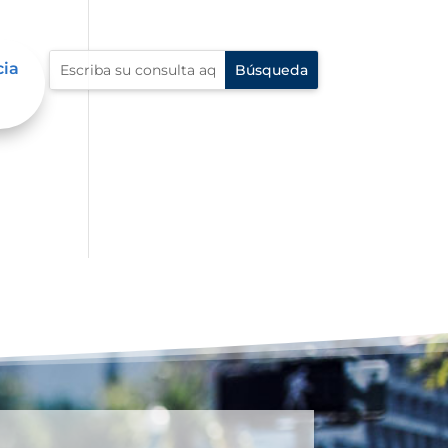
cia
 en