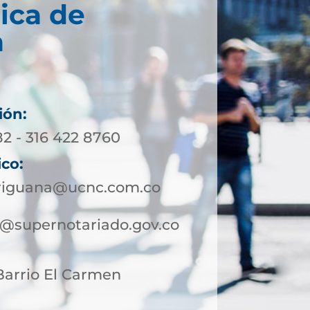
ica de
a
ión:
82 - 316 422 8760
ico:
iriguana@ucnc.com.co
a@supernotariado.gov.co
 Barrio El Carmen