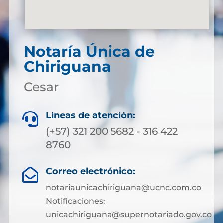
Notaría Única de
Chiriguana
Cesar
Líneas de atención:

(+57) 321 200 5682 - 316 422
8760
Correo electrónico:

notariaunicachiriguana@ucnc.com.co
Notificaciones:
unicachiriguana@supernotariado.gov.co