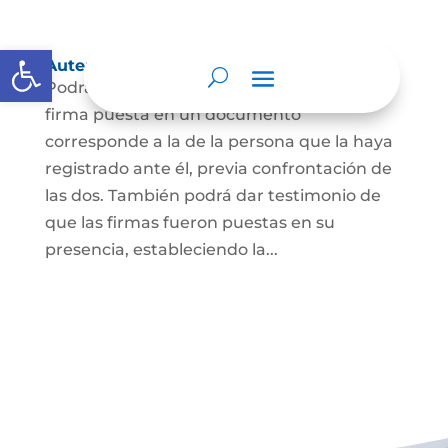
Abrir barra de herramientas
Autenticación de Firma
Podrá dar testimonio escrito de que la
firma puesta en un documento
corresponde a la de la persona que la haya
registrado ante él, previa confrontación de
las dos. También podrá dar testimonio de
que las firmas fueron puestas en su
presencia, estableciendo la...