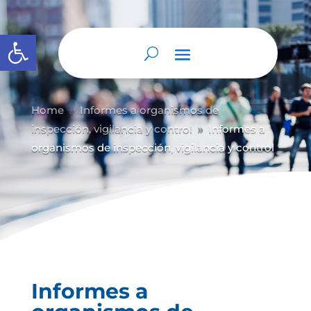
Abrir barra de herramientas
Home
Informes a organismos de
9
inspección, vigilancia y control
Informes a
9
organismos de inspección, vigilancia y control
Informes a