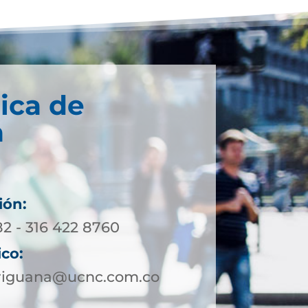
ica de
a
ión:
82 - 316 422 8760
ico:
iriguana@ucnc.com.co