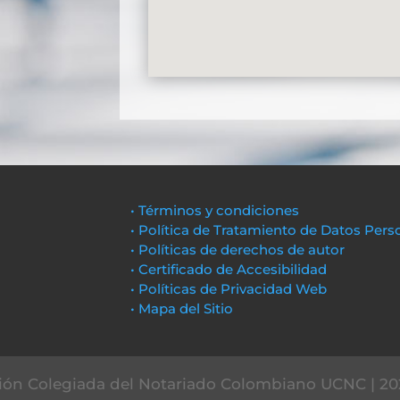
• Términos y condiciones
• Política de Tratamiento de Datos Pers
• Políticas de derechos de autor
• Certificado de Accesibilidad
• Políticas de Privacidad Web
• Mapa del Sitio
ón Colegiada del Notariado Colombiano UCNC | 20