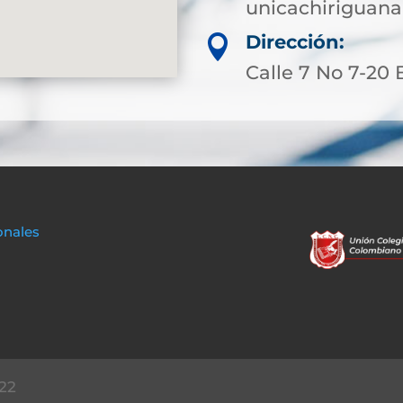
unicachiriguan
Dirección:

Calle 7 No 7-20
onales
22