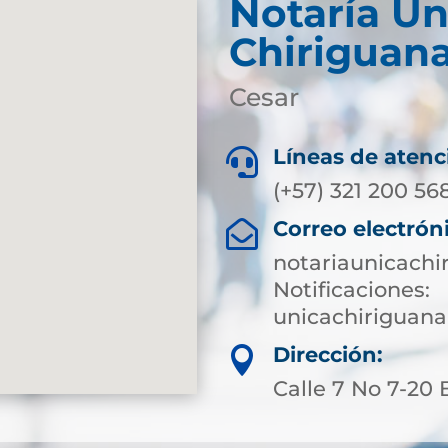
Notaría Ún
Chiriguan
Cesar
Líneas de atenc

(+57) 321 200 56
Correo electrón

notariaunicach
Notificaciones:
unicachiriguan
Dirección:

Calle 7 No 7-20