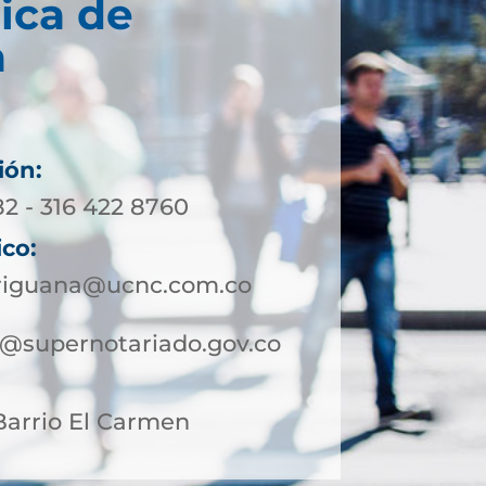
ica de
a
ión:
82 - 316 422 8760
ico:
iriguana@ucnc.com.co
a@supernotariado.gov.co
 Barrio El Carmen